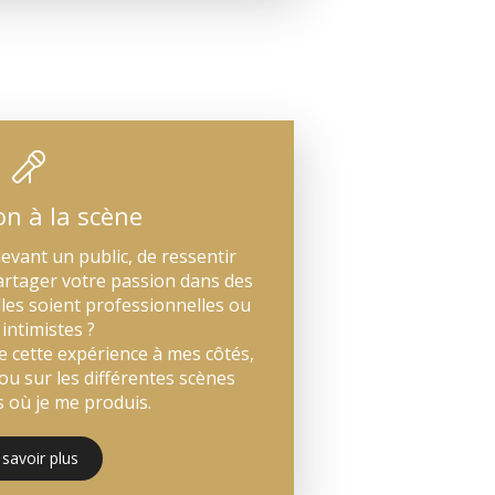
ion à la scène
evant un public, de ressentir
 partager votre passion dans des
elles soient professionnelles ou
 intimistes ?
e cette expérience à mes côtés,
ou sur les différentes scènes
 où je me produis.
 savoir plus