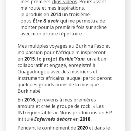
mes premiers
clips-vidéos
. Poursuivant
ma route et mes inspirations,
je produis en
2014
un troisième
opus
Être & avoir
qui me permettra de
monter pour la première fois sur scène
avec mon propre répertoire.
Mes multiples voyages au Burkina Faso et
ma passion pour l'Afrique m'inspireront
en
2015
,
le projet
Burkin'Yam
, un album
collaboratif et engagé, enregistré à
Ouagadougou avec des musiciens et
instruments africains, auquel participeront
quelques grands noms de la musique
Burkinabè.
En
2016
, je reviens à mes premières
amours et crée le groupe de rock « Les
INfréquentables ». Nous produirons un E.P.
intitulé
Enfermés dehors
en
2018
.
Pendant le confinement de
2020
et dans le