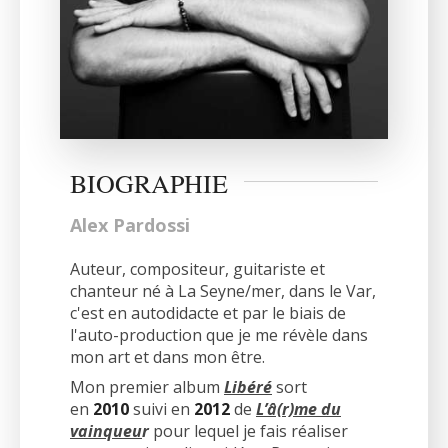
BIOGRAPHIE
Alex Pardossi
Auteur, compositeur, guitariste et
chanteur né à La Seyne/mer, dans le Var,
c'est en autodidacte et par le biais de
l'auto-production que je me révèle dans
mon art et dans mon être.
Mon premier album
Libéré
sort
en
2010
suivi en
2012
de
L’â(r)me du
vainqueu
r
pour lequel je fais réaliser