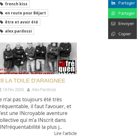
Partager
french kiss
en route pour Béjart
Partager
être et avoir été
Envoyer
alex pardossi
Copier
#8 LA TOILE D'ARAIGNEE
16 Fév 2026
Alex Pardossi
e n’ai pas toujours été très
réquentable, il faut l’avouer, et
’est une INcroyable aventure
ollective qui m’a INscrit dans
’INfréquentabilité la plus j...
Lire l'article