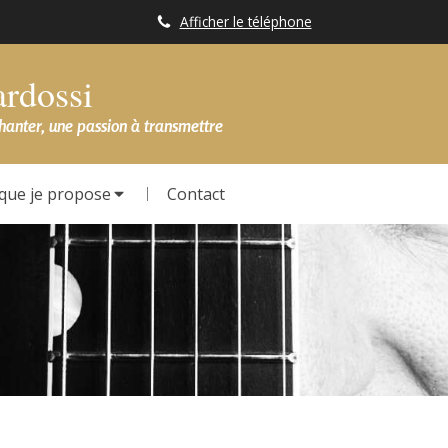
Afficher le téléphone
ardossi
chanter, une passion à transmettre
que je propose
Contact