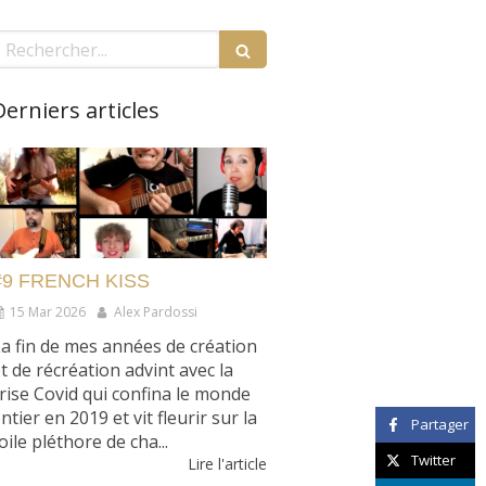
echercher
Derniers articles
#9 FRENCH KISS
15 Mar 2026
Alex Pardossi
a fin de mes années de création
t de récréation advint avec la
rise Covid qui confina le monde
ntier en 2019 et vit fleurir sur la
Partager
oile pléthore de cha...
Twitter
Lire l'article