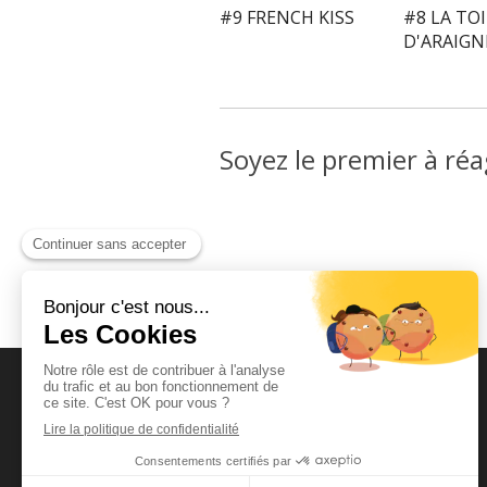
#9 FRENCH KISS
#8 LA TOI
D'ARAIGN
Soyez le premier à réa
Alex Pardossi
Cours de guitare - Initiation
à la scène - Spectacle à
Verneuil-sur-Seine