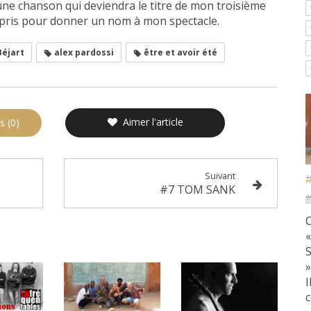
s une chanson qui deviendra le titre de mon troisième
repris pour donner un nom à mon spectacle.
Béjart
alex pardossi
être et avoir été
Aimer l'article
s (0)
Suivant
#7 TOM SANK
C
I
c