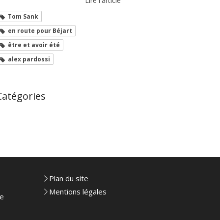
Lire l'article
Tom Sank
en route pour Béjart
être et avoir été
alex pardossi
Catégories
Plan du site
Mentions légales
le