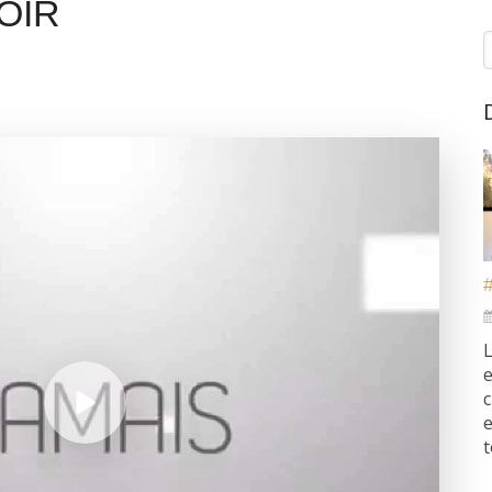
OIR
R
L
e
c
e
t