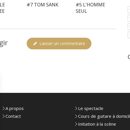
LE
#7 TOM SANK
#5 L'HOMME
EE
SEUL
gir
Laisser un commentaire
A propos
Le spectacle
Contact
Cours de guitare à domici
Initiation à la scène