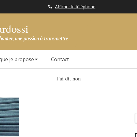
Afficher le téléphone
ardossi
chanter, une passion à transmettre
que je propose
Contact
J'ai dit non
R