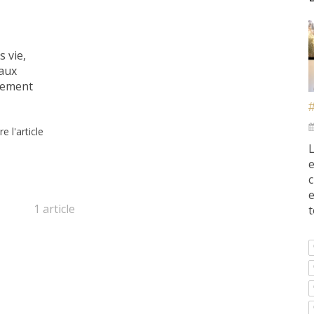
s vie,
 aux
blement
re l'article
L
e
c
e
1 article
t