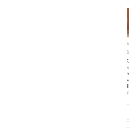
C
I
c