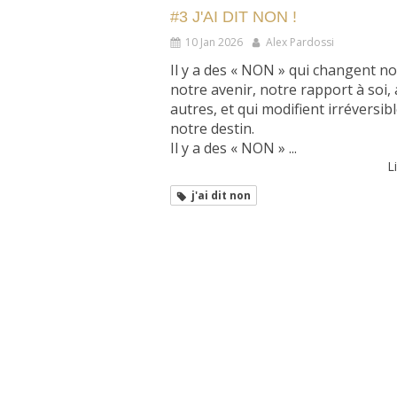
#3 J'AI DIT NON !
10 Jan 2026
Alex Pardossi
Il y a des « NON » qui changent no
notre avenir, notre rapport à soi,
autres, et qui modifient irréversi
notre destin.
Il y a des « NON » ...
Li
j'ai dit non